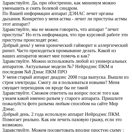
Здравствуйте. Да, при обострении, как минимум можно
уменьшить и снять болевой синдром.
По Вашей информации аппарат ДЭНАС лечит органы
дыхания. Конкретно у меня астма - лечит ли приступы астмы
этот аппарат?
Здравствуйте, мы не можем говорить, что аппарат "лечит
приступы" Но есть информация, что при курсовой работе эти
приступы происходят реже.
Добрый день! у меня хронический гайморит и аллергический
ринит. Часто приходиться промывание делать. Какой из
ваших аппаратов может мне помочь и как?
Здравствуйте. Можно использовать любой из универсальных
аппаратов. Актуальные модели №7 Нейродэнс ПКМ и
последняя №8 Дэнас ПКМ ПРО
У меня старый аппарат диадэнс 2008 года выпуска. Вышли из
строя электроды. Смогу ли я пользоваться новыми? Меня
смущает переходник он вроде бы не такой
Здравствуйте. Сможем ответить на вопрос после того как
узнаем какой именно разъем у старого аппарата. Пришлите
пожалуйста фото разъема любым способом на сайте Мир
Дэнас.
Добрый день. 2 года использую аппарат Нейродэнс ПКМ.
Помогает реально. Как им лечить паховую грыжу, если это
возможно.
Здравствуйте. Можем посоветовать вполне простую схему :