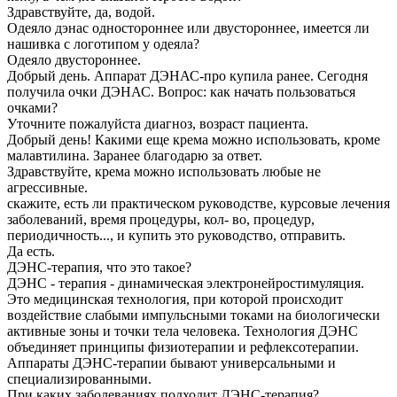
Здравствуйте, да, водой.
Одеяло дэнас одностороннее или двустороннее, имеется ли
нашивка с логотипом у одеяла?
Одеяло двустороннее.
Добрый день. Аппарат ДЭНАС-про купила ранее. Сегодня
получила очки ДЭНАС. Вопрос: как начать пользоваться
очками?
Уточните пожалуйста диагноз, возраст пациента.
Добрый день! Какими еще крема можно использовать, кроме
малавтилина. Заранее благодарю за ответ.
Здравствуйте, крема можно использовать любые не
агрессивные.
скажите, есть ли практическом руководстве, курсовые лечения
заболеваний, время процедуры, кол- во, процедур,
периодичность..., и купить это руководство, отправить.
Да есть.
ДЭНС-терапия, что это такое?
ДЭНС - терапия - динамическая электронейростимуляция.
Это медицинская технология, при которой происходит
воздействие слабыми импульсными токами на биологически
активные зоны и точки тела человека. Технология ДЭНС
объединяет принципы физиотерапии и рефлексотерапии.
Аппараты ДЭНС-терапии бывают универсальными и
специализированными.
При каких заболеваниях подходит ДЭНС-терапия?