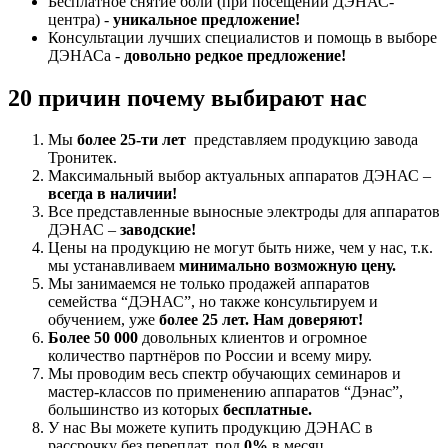
Бесплатное снятие боли (при посещении ДЭНАС-
центра) -
уникальное предложение!
Консультации лучших специалистов и помощь в выборе
ДЭНАСа -
довольно редкое предложение!
20 причин почему выбирают нас
Мы
более 25-ти лет
представляем продукцию завода
Тронитек.
Максимальный выбор актуальных аппаратов ДЭНАС –
всегда в наличии!
Все представленные выносные электроды для аппаратов
ДЭНАС –
заводские!
Цены на продукцию не могут быть ниже, чем у нас, т.к.
мы устанавливаем
минимально возможную цену.
Мы занимаемся не только продажей аппаратов
семейства “ДЭНАС”, но также консультируем и
обучением, уже
более 25 лет. Нам доверяют!
Более 50 000
довольных клиентов и огромное
количество партнёров по России и всему миру.
Мы проводим весь спектр обучающих семинаров и
мастер-классов по применению аппаратов “Дэнас”,
большинство из которых
бесплатные.
У нас Вы можете купить продукцию ДЭНАС в
рассрочку без переплат, под
0%
в месяц.