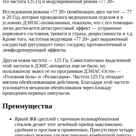
это частота 125 Гц и модулированный режим «77 20».
Исследования режима «77 20» (комбинации двух частот — 77
и 20 Гц), которые проводились медицинским отделом и в
условиях ДЭНАС-поликлиники, показали, что с его помощью
легко достигается антистрессовый эффект — устранение
нервозного состояния, тревоги и страха, депрессивности и т.д.
Кроме того, частотная модуляция «77 20» дает выраженный
сосудистый (регулирует тонус сосудов), противоотечный и
лимфодренирующий эффекты.
Другая новая частота — 125 Гц. Самостоятельно выделенной
этой частоты в ДЭНС-аппаратах еще не было, но
пользователи знают ее по программам ДЭНАС-Остео —
«Головная боль» и «Релаксация». Частота 125 Гц обладает
мягким обезболивающим действием. Благодаря этой частоте
усиливается механизм обезболивания через блокаду
проведения нервных импульсов.
Преимущества
Яркий ЖК-дисплей с прочным поликарбонатным
стеклом делает этот лечебный прибор максимально
удобным и простым в применении. Присутствую четыре
цветовых режима для максимально комфортной работы