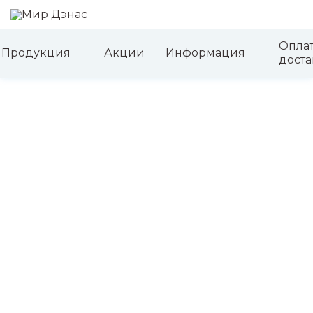
Оплат
Аппараты Дэнас
Продукция
Продукция
Акции
Информация
Литература по динамической электростимуляции
доста
Наше ухо как локатор